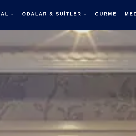
SAL
ODALAR & SUITLER
GURME
ME