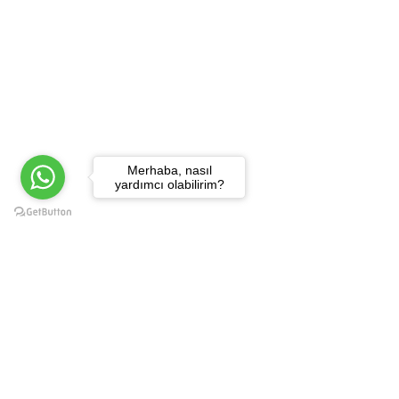
Merhaba, nasıl
yardımcı olabilirim?
MFB TARABYA HOTEL
Süperior Oda - Bahçe 